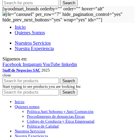
Search
[woodmart_brands orderby="" order="" hover="alt"
style="carousel" per_row="7" hide_pagination_control="yes"
hide_prev_next_buttons="yes" wrap="yes" ids=""]
Inicio
Quienes Somos
Nuestros Servicios
Nuestra Experiencia
Síguenos en:
Facebook
Instagram
YouTube
linkedin
Staff de Negocios SAC
2025
close
Search
Start typing to see products you are looking for.
Search
Inicio
Quienes somos
Política Anti Soborno y Anti Corrupción
Procedimiento de denuncias Éticas
Código de Conducta y Ética Empresarial
Política de Calidad
Nuestros Servicios
Nuestra Experiencia