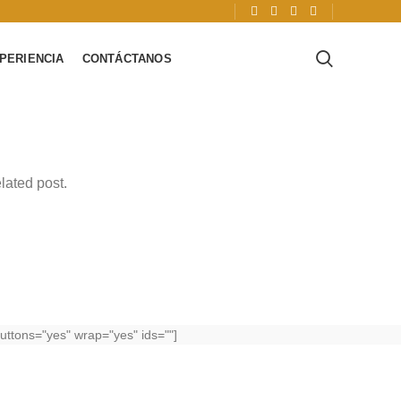
PERIENCIA
CONTÁCTANOS
lated post.
uttons="yes" wrap="yes" ids=""]