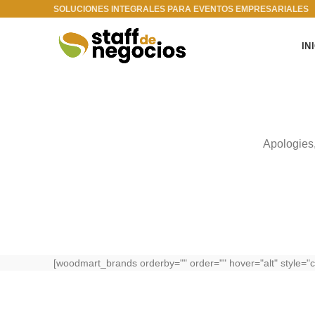
SOLUCIONES INTEGRALES PARA EVENTOS EMPRESARIALES
IN
Apologies,
[woodmart_brands orderby="" order="" hover="alt" style="